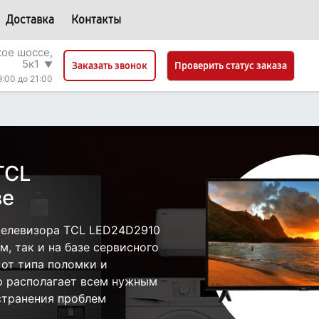
Доставка
Контакты
кое шоссе,
5к1
▼
Проверить статус заказа
Заказать звонок
9:00 до 21:00
TCL
ве
телевизора TCL LED24D2910
, так и на базе сервисного
 от типа поломки и
р располагает всем нужным
странения проблем