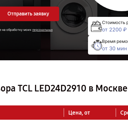
Отправить заявку
Стоимость 
от 2200 ₽
е на обработку моих
персональных
Время ремо
от 30 мин
ора TCL LED24D2910 в Москве
Цена, от
Ср