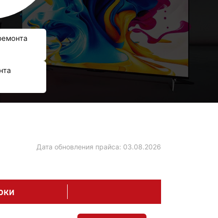
ремонта
нта
Дата обновления прайса:
03.08.2026
оки